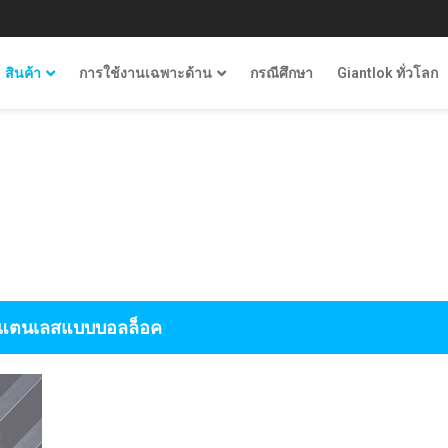
สินค้า
การใช้งานเฉพาะด้าน
กรณีศึกษา
Giantlok ทั่วโลก
์สแตนเลสแบบบอลล็อค