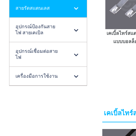
สายรัดสแตนเลส
อุปกรณ์ป้องกันสาย
ไฟ สายเคเบิล
เคเบิ้ลไทร์ส
แบบบอลล็
อุปกรณ์เชื่อมต่อสาย
ไฟ
เครื่องมือการใช้งาน
เคเบิ้ลไท