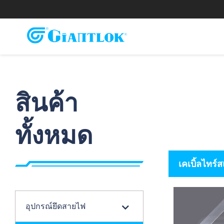
สินค้า
ทั้งหมด
เคเบิ้ลไทร
อุปกรณ์ยึดสายไฟ