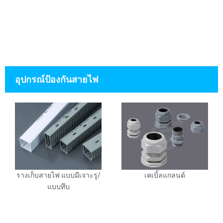
อุปกรณ์ป้องกันสายไฟ
รางเก็บสายไฟ แบบมีเจาะรู/
เคเบิ้ลแกลนด์
แบบทึบ