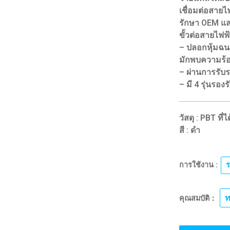
เชื่อมต่อสาย
รักษา OEM 
ขั้วต่อสายไฟฟ้า
– ปลอกหุ้มฉนว
มักพบความร้
– ผ่านการรับ
– มี 4 รุ่นรอ
วัสดุ : PBT ที
สี : ดำ
การใช้งาน :
ร
ท
คุณสมบัติ：