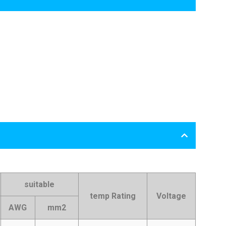
suitable
temp Rating
Voltage
AWG
mm2