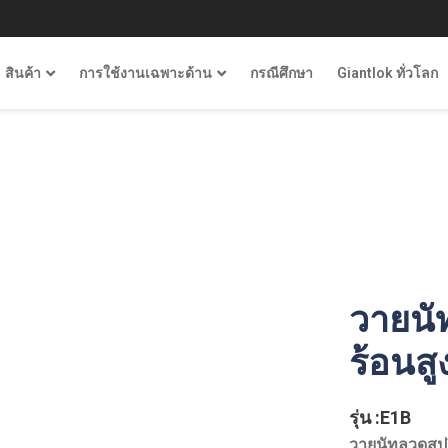
สินค้า
การใช้งานเฉพาะด้าน
กรณีศึกษา
Giantlok ทั่วโลก
วายน
ร้อนสู
รุ่น :E1B
วายนัทลวดสปร