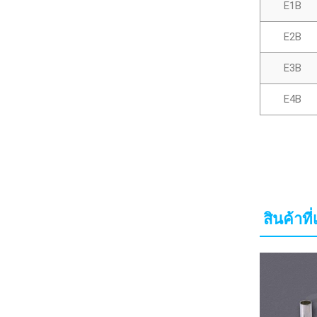
E1B
E2B
E3B
E4B
สินค้าที่