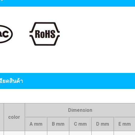
ียดสินค้า
Dimension
color
A mm
B mm
C mm
D mm
E mm