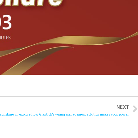
NEXT
Let the sunshine in, explore how Giantlok’s wiring management solution makes your power grid infrastructure future-proof. Visit us in Taiwan Hardware Show 2020.