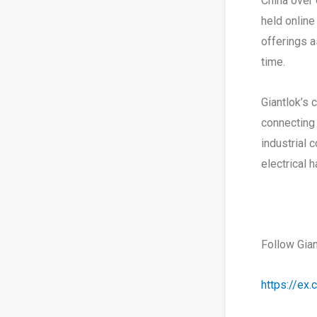
China over 
held online
offerings a
time.
Giantlok’s 
connecting 
industrial 
electrical 
Follow Gian
https://ex