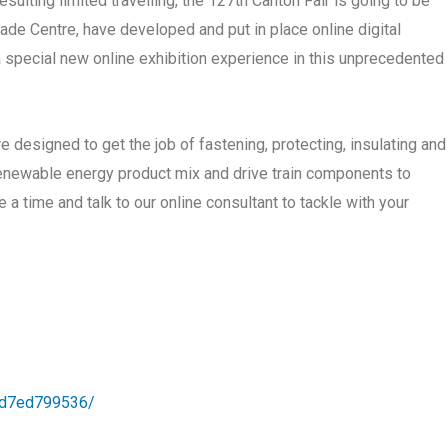
lting limited travelling, the 127th Canton Fair is going to be
rade Centre, have developed and put in place online digital
 a special new online exhibition experience in this unprecedented
designed to get the job of fastening, protecting, insulating and
renewable energy product mix and drive train components to
 a time and talk to our online consultant to tackle with your
08d7ed799536/