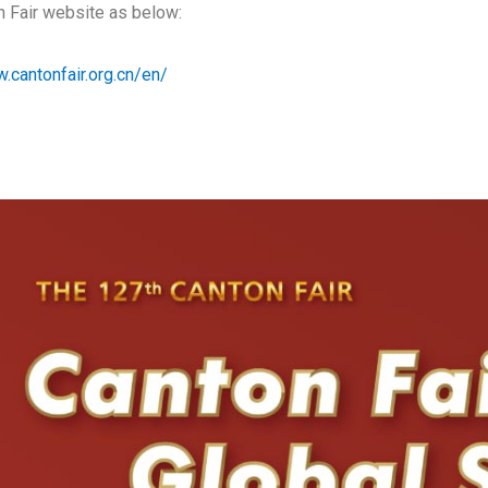
n Fair website as below:
.cantonfair.org.cn/en/