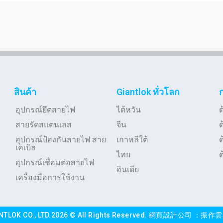
สินค้า
Giantlok ทั่วโลก
อุปกรณ์ยึดสายไฟ
ไต้หวัน
ด
สายรัดสแตนเลส
จีน
อุปกรณ์ป้องกันสายไฟ สาย
เกาหลีใต้
ด
เคเบิล
ไทย
ด
อุปกรณ์เชื่อมต่อสายไฟ
อินเดีย
เครื่องมือการใช้งาน
NTLOK CO., LTD.2026 © All Rights Reserved.
網頁設計公司
：振作雲