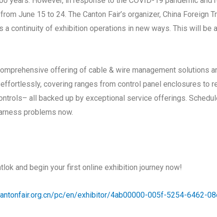
60 years. However, in response to the COVID-19 pandemic and resu
 from June 15 to 24. The Canton Fair’s organizer, China Foreign T
s a continuity of exhibition operations in new ways. This will be
comprehensive offering of cable & wire management solutions are 
effortlessly, covering ranges from control panel enclosures to 
controls– all backed up by exceptional service offerings. Schedule
harness problems now.
tlok and begin your first online exhibition journey now!
.cantonfair.org.cn/pc/en/exhibitor/4ab00000-005f-5254-6462-